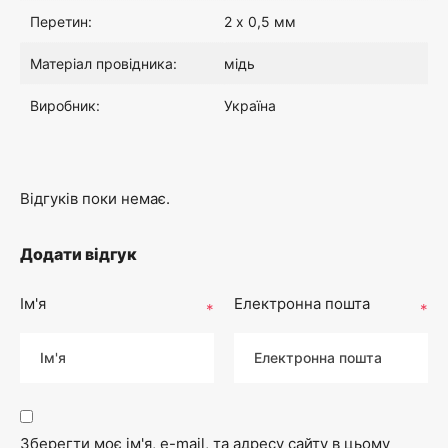
Перетин:
2 х 0,5 мм
:
0
Матеріал провідника:
мідь
2
0
Виробник:
Україна
0
₴
.
.
Відгуків поки немає.
0
Додати відгук
0
Ім'я
Електронна пошта
*
*
₴
.
Зберегти моє ім'я, e-mail, та адресу сайту в цьому