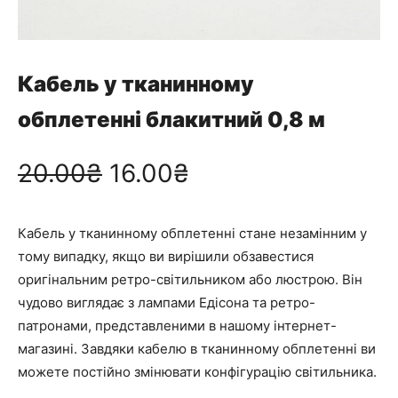
Кабель у тканинному
обплетенні блакитний 0,8 м
О
П
20.00
₴
16.00
₴
р
о
Кабель у тканинному обплетенні стане незамінним у
и
т
тому випадку, якщо ви вирішили обзавестися
оригінальним ретро-світильником або люстрою. Він
г
о
чудово виглядає з лампами Едісона та ретро-
патронами, представленими в нашому інтернет-
і
ч
магазині. Завдяки кабелю в тканинному обплетенні ви
можете постійно змінювати конфігурацію світильника.
н
н