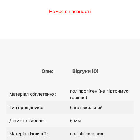
Немає в наявності
а
а
л
ц
ь
і
н
н
Опис
Відгуки (0)
а
а
ц
:
поліпропілен (не підтримує
Матеріал обплетення:
горіння)
і
1
Тип провідника:
багатожильний
Діаметр кабелю:
6 мм
н
6
Матеріал ізоляції :
полівінілхлорид
а
.