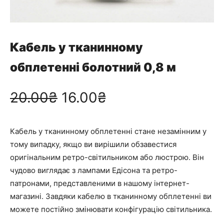
Кабель у тканинному
обплетенні болотний 0,8 м
О
П
20.00
₴
16.00
₴
р
о
Кабель у тканинному обплетенні стане незамінним у
и
т
тому випадку, якщо ви вирішили обзавестися
оригінальним ретро-світильником або люстрою. Він
г
о
чудово виглядає з лампами Едісона та ретро-
патронами, представленими в нашому інтернет-
і
ч
магазині. Завдяки кабелю в тканинному обплетенні ви
можете постійно змінювати конфігурацію світильника.
н
н