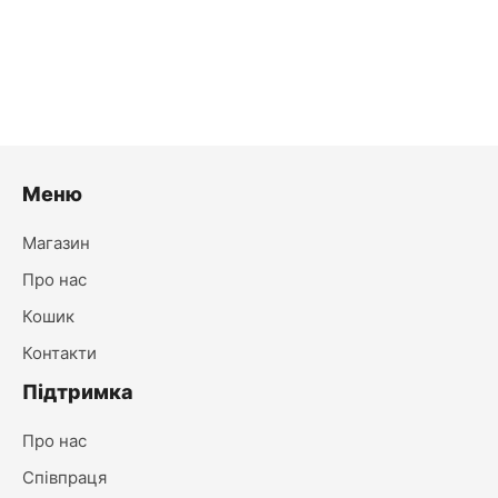
Оригінальна
Поточна
30.00
₴
19.00
₴
В наявності
ціна:
ціна:
30.00₴.
19.00₴.
Меню
Магазин
Про нас
Кошик
Контакти
Підтримка
Про нас
Співпраця