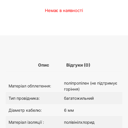
Немає в наявності
а
а
л
ц
ь
і
н
н
Опис
Відгуки (0)
а
а
ц
:
поліпропілен (не підтримує
Матеріал обплетення:
горіння)
і
1
Тип провідника:
багатожильний
Діаметр кабелю:
6 мм
н
6
Матеріал ізоляції :
полівінілхлорид
а
.