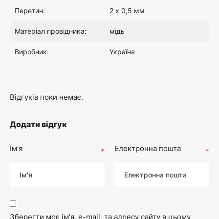
Перетин:
2 х 0,5 мм
:
0
Матеріал провідника:
мідь
2
0
Виробник:
Україна
0
₴
.
.
Відгуків поки немає.
0
Додати відгук
0
Ім'я
Електронна пошта
*
*
₴
.
Зберегти моє ім'я, e-mail, та адресу сайту в цьому