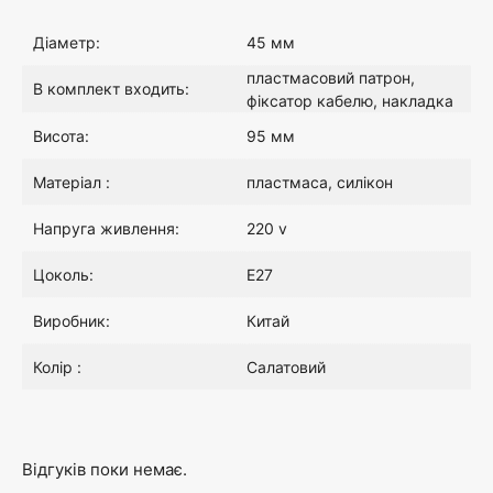
Діаметр:
45 мм
:
0
пластмасовий патрон,
В комплект входить:
5
0
фіксатор кабелю, накладка
Висота:
95 мм
5
₴
Матеріал :
пластмаса, силікон
.
.
Напруга живлення:
220 v
0
Цоколь:
E27
0
Виробник:
Китай
Колір :
Салатовий
₴
.
Відгуків поки немає.