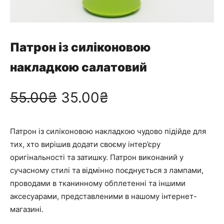
Патрон із силіконовою
накладкою салатовий
О
П
55.00
₴
35.00
₴
р
о
Патрон із силіконовою накладкою чудово підійде для
и
т
тих, хто вирішив додати своєму інтер’єру
оригінальності та затишку. Патрон виконаний у
г
о
сучасному стилі та відмінно поєднується з лампами,
проводами в тканинному обплетенні та іншими
і
ч
аксесуарами, представленими в нашому інтернет-
магазині.
н
н