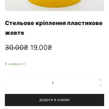
Стельове кріплення пластикове
жовте
О
П
30.00
₴
19.00
₴
р
о
В наявності
и
т
Кількість
г
о
Стельове
кріплення
і
ч
пластикове
ДОДАТИ В КОШИК
жовте
н
н