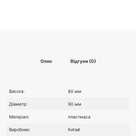
а
а
л
ц
ь
і
н
н
Опис
Відгуки (0)
а
а
ц
:
Висота:
80 мм
і
1
Діаметр:
90 мм
Матеріал:
пластмаса
н
9
Виробник:
Китай
а
.