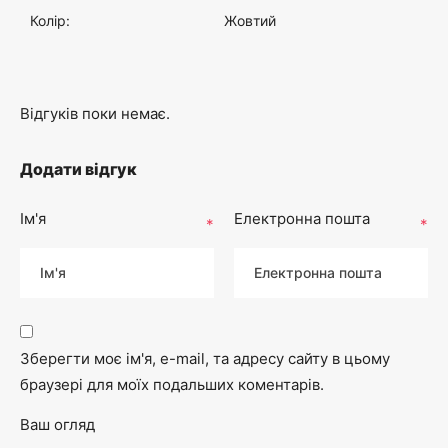
Колір:
Жовтий
:
0
3
0
Відгуків поки немає.
0
₴
Додати відгук
.
.
Ім'я
Електронна пошта
*
*
0
0
₴
Зберегти моє ім'я, e-mail, та адресу сайту в цьому
браузері для моїх подальших коментарів.
.
Ваш огляд