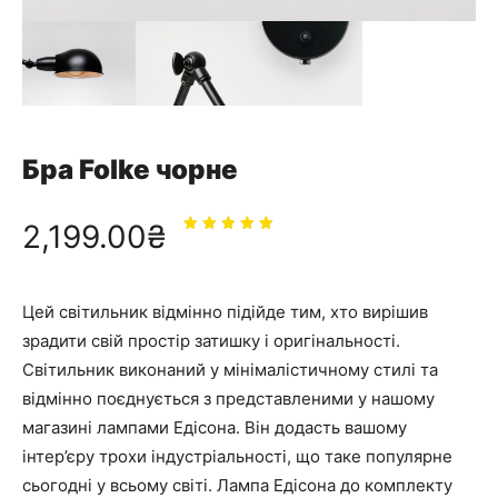
Бра Folke чорне
2,199.00
₴
Оцінено
в
5.00
з
5
Цей світильник відмінно підійде тим, хто вирішив
зрадити свій простір затишку і оригінальності.
Світильник виконаний у мінімалістичному стилі та
відмінно поєднується з представленими у нашому
магазині лампами Едісона. Він додасть вашому
інтер’єру трохи індустріальності, що таке популярне
сьогодні у всьому світі. Лампа Едісона до комплекту