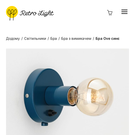
Додому
/
Світильники
/
Бра
/
Бра з вимикачем
/
Бра Ove синє