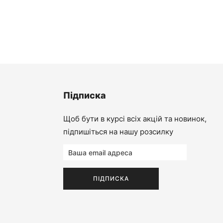
Підвісний світильник Otto чорний
чна
440.00
₴
Лише 1 в наявності
0.00₴.
Підписка
Щоб бути в курсі всіх акцій та новинок,
підпишіться на нашу розсилку