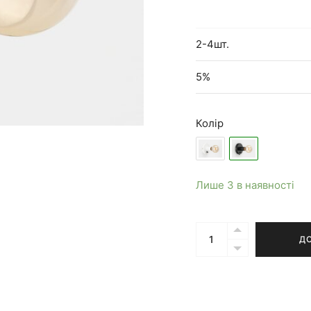
2-4шт.
5%
Колір
Лише 3 в наявності
Кількість
Д
Бра
Ove
чорне