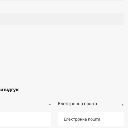
и відгук
Електронна пошта
*
*