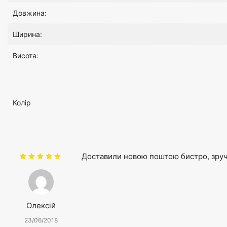
Довжина:
Ширина:
Висота:
Колір
Доставили новою поштою бистро, зручн
Оцінено
в
5
з 5
Олексій
23/06/2018