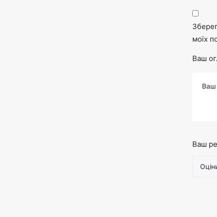
Зберег
моїх п
Ваш ог
Ваш ре