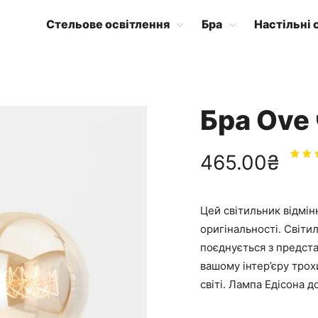
Стельове освітлення
Бра
Настільні 
Бра Ove
465.00
₴
Оці
в
5.
5
Цей світильник відмінн
оригінальності. Світи
поєднується з предст
вашому інтер’єру трох
світі. Лампа Едісона 