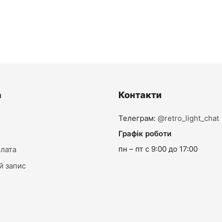
ордове
Бра Loke чорне
Оригінальна
Пото
1,350.00
₴
1,080.00
₴
явності
Лише 8 в наявності
ціна:
ціна:
1,350.00₴.
1,08
а
Контакти
Телеграм:
@retro_light_chat
Графік роботи
пн – пт с 9:00 до 17:00
плата
й запис