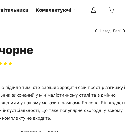
світильники
Комплектуючі
Назад
Далі
 чорне
нено
00
з
о підійде тим, хто вирішив зрадити свій простір затишку і
льник виконаний у мінімалістичному стилі та відмінно
авленими у нашому магазині лампами Едісона. Він додасть
и індустріальності, що таке популярне сьогодні у всьому
до комплекту не входить.