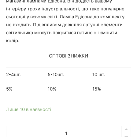
магазині лампами Едісона. Він додасть вашому
і
ч
інтер’єру трохи індустріальності, що таке популярне
сьогодні у всьому світі. Лампа Едісона до комплекту
н
н
не входить. Під впливом довкілля латунні елементи
світильника можуть покритися патиною і змінити
а
а
колір.
л
ц
ОПТОВІ ЗНИЖКИ
ь
і
2-4шт.
5-10шт.
10 шт.
н
н
5%
10%
15%
а
а
Лише 10 в наявності
ц
:
Кількість
і
1