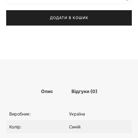
Бра
н
,
Liam
синє
ДОДАТИ В КОШИК
а
2
з
підключенням
:
7
до
розетки
1
6
,
.
5
0
Опис
Відгуки (0)
9
0
Виробник:
Україна
5
₴
Колір:
Синій
.
.