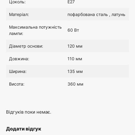
Цоколь:
E27
0
Матеріал:
пофарбована сталь , латунь
0
Максимальна потужність
60 Вт
лампи:
₴
Діаметр основи:
120 мм
.
Довжина:
110 мм
Ширина:
135 мм
Висота:
360 мм
Відгуків поки немає.
Додати відгук