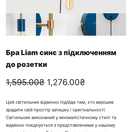
Бра Liam синє з підключенням
до розетки
О
П
1,595.00
₴
1,276.00
₴
р
о
Цей світильник відмінно підійде тим, хто вирішив
и
т
зрадити свій простір затишку і оригінальності.
Світильник виконаний у мінімалістичному стилі та
г
о
відмінно поєднується з представленими у нашому