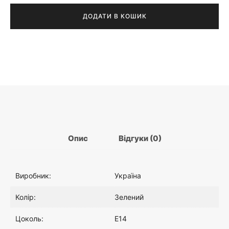
Mia
зелене
ДОДАТИ В КОШИК
з
підключенням
до
розетки
Опис
Відгуки (0)
Виробник:
Україна
Колір:
Зелений
Цоколь:
E14