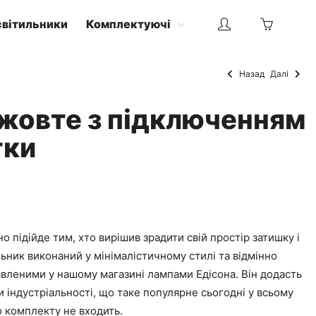
світильники
Комплектуючі
Назад
Далі
 жовте з підключенням
тки
о підійде тим, хто вирішив зрадити свій простір затишку і
льник виконаний у мінімалістичному стилі та відмінно
авленими у нашому магазині лампами Едісона. Він додасть
и індустріальності, що таке популярне сьогодні у всьому
до комплекту не входить.