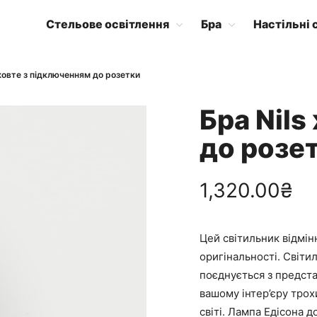
Стельове освітлення
Бра
Настільні 
жовте з підключенням до розетки
Бра Nils
до розе
1,320.00
₴
Цей світильник відмінн
оригінальності. Світи
поєднується з предст
вашому інтер’єру трох
світі. Лампа Едісона 