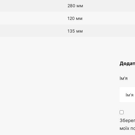
280 мм
120 мм
135 мм
Додат
Ім'я
Зберег
моїх п