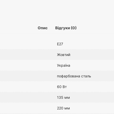
розетки
Опис
Відгуки (0)
E27
Жовтий
Україна
пофарбована сталь
60 Вт
135 мм
220 мм