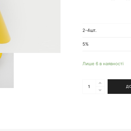
2-4шт.
5%
Лише 6 в наявності
Кількість
Д
Бра
Nils
жовте
з
підключенням
до