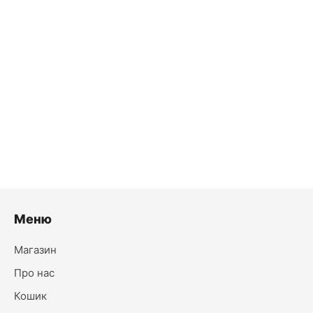
ДОДАТИ В КОШИК
Бра Loui біле
615.00
₴
Лише 9 в наявності
Меню
Магазин
Про нас
Кошик