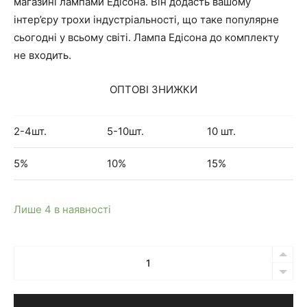
магазині лампами Едісона. Він додасть вашому
і
ч
інтер’єру трохи індустріальності, що таке популярне
сьогодні у всьому світі. Лампа Едісона до комплекту
н
н
не входить.
а
а
ОПТОВІ ЗНИЖКИ
л
ц
2-4шт.
5-10шт.
10 шт.
ь
і
5%
10%
15%
н
н
Лише 4 в наявності
а
а
Кількість
ц
:
Бра
Nils
і
1