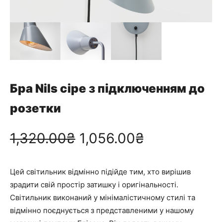
Бра Nils сіре з підключенням до
розетки
О
П
1,320.00
₴
1,056.00
₴
р
о
Цей світильник відмінно підійде тим, хто вирішив
и
т
зрадити свій простір затишку і оригінальності.
Світильник виконаний у мінімалістичному стилі та
г
о
відмінно поєднується з представленими у нашому