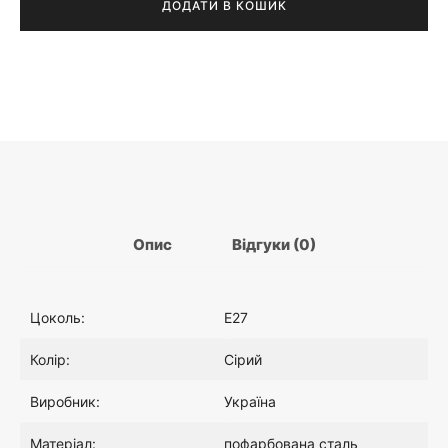
сіре
ДОДАТИ В КОШИК
н
,
з
підключенням
а
0
до
розетки
:
5
1
6
,
.
Опис
Відгуки (0)
3
0
Цоколь:
E27
2
0
Колір:
Сірий
0
₴
Виробник:
Україна
.
.
Матеріал:
пофарбована сталь