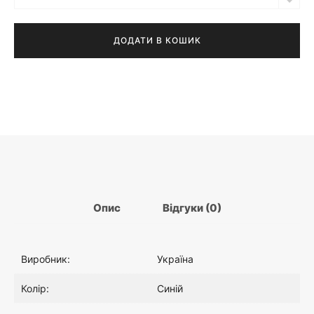
Бра
н
,
Olle
синє
ДОДАТИ В КОШИК
а
1
з
підключенням
:
2
до
розетки
1
4
,
.
4
0
Опис
Відгуки (0)
0
0
Виробник:
Україна
5
₴
Колір:
Синій
.
.