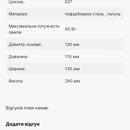
Цоколь:
E27
0
Матеріал:
пофарбована сталь , латунь
0
Максимальна потужність
60 Вт
лампи:
₴
Діаметр основи:
120 мм
.
Довжина:
110 мм
Ширина:
135 мм
Висота:
240 мм
Відгуків поки немає.
Додати відгук