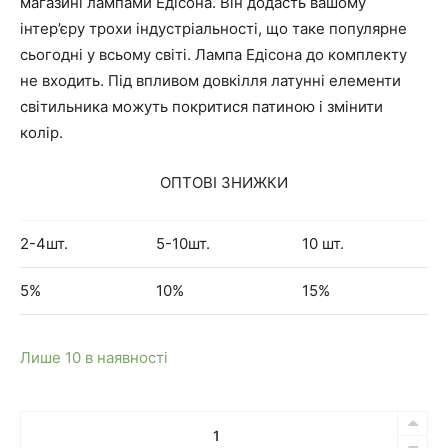
магазині лампами Едісона. Він додасть вашому
і
ч
інтер’єру трохи індустріальності, що таке популярне
сьогодні у всьому світі. Лампа Едісона до комплекту
н
н
не входить. Під впливом довкілля латунні елементи
світильника можуть покритися патиною і змінити
а
а
колір.
л
ц
ОПТОВІ ЗНИЖКИ
ь
і
2-4шт.
5-10шт.
10 шт.
н
н
5%
10%
15%
а
а
Лише 10 в наявності
ц
:
Кількість
і
1