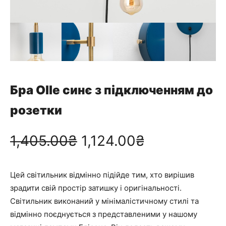
Бра Olle синє з підключенням до
розетки
О
П
1,405.00
₴
1,124.00
₴
р
о
Цей світильник відмінно підійде тим, хто вирішив
и
т
зрадити свій простір затишку і оригінальності.
Світильник виконаний у мінімалістичному стилі та
г
о
відмінно поєднується з представленими у нашому