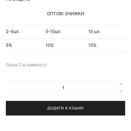
ОПТОВІ ЗНИЖКИ
2-4шт.
5-10шт.
10 шт.
5%
10%
15%
Лише 2 в наявності
Кількість
Бра
Ove
темно-
ДОДАТИ В КОШИК
зелене
з
підключенням