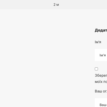
2 м
Додат
Ім'я
Зберег
моїх п
Ваш ог