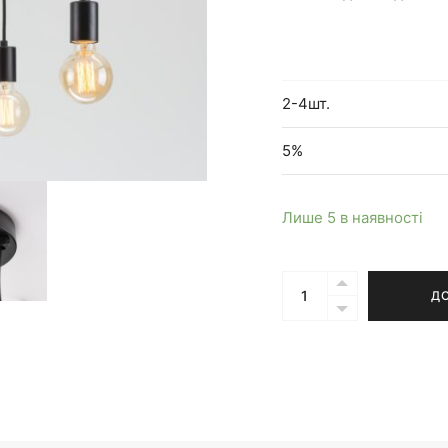
2-4шт.
5%
Лише 5 в наявності
Кількість
Д
Люстра
павук
на
5
підвісів
Elvin