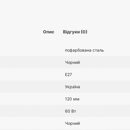
чорна
Опис
Відгуки (0)
пофарбована сталь
Чорний
E27
Україна
120 мм
60 Вт
Чорний