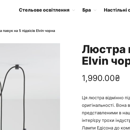
Стельове освітлення
Бра
Настільні 
 павук на 5 підвісів Elvin чорна
Люстра п
Elvin чо
1,990.00
₴
Ця люстра відмінно під
оригінальності. Вона в
представленими в наш
інтер’єру трохи індуст
Лампи Едісона до комп