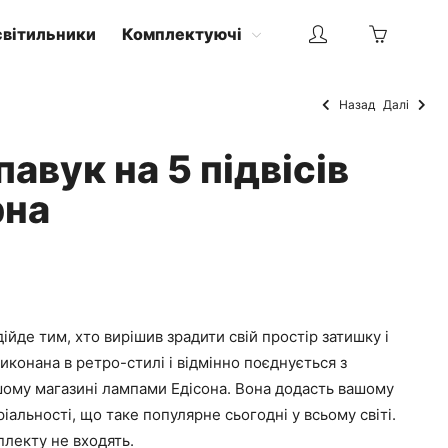
світильники
Комплектуючі
Назад
Далі
авук на 5 підвісів
рна
ійде тим, хто вирішив зрадити свій простір затишку і
иконана в ретро-стилі і відмінно поєднується з
ому магазині лампами Едісона. Вона додасть вашому
ріальності, що таке популярне сьогодні у всьому світі.
лекту не входять.