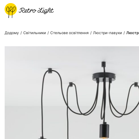
Додому
/
Світильники
/
Стельове освітлення
/
Люстри-павуки
/
Люстра