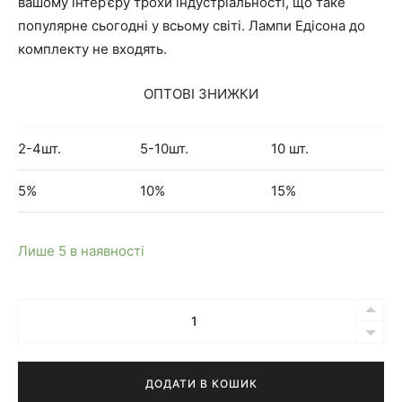
вашому інтер’єру трохи індустріальності, що таке
популярне сьогодні у всьому світі. Лампи Едісона до
комплекту не входять.
ОПТОВІ ЗНИЖКИ
2-4шт.
5-10шт.
10 шт.
5%
10%
15%
Лише 5 в наявності
Кількість
Люстра
павук
на
ДОДАТИ В КОШИК