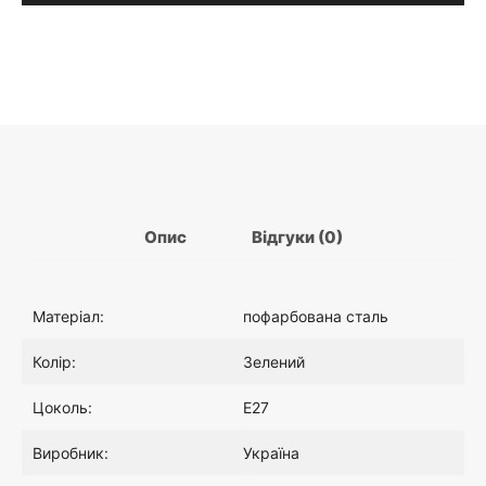
9
підвісів
Elvin
зелена
Опис
Відгуки (0)
Матеріал:
пофарбована сталь
Колір:
Зелений
Цоколь:
E27
Виробник:
Україна