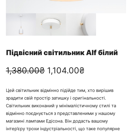
Підвісний світильник Alf білий
О
П
1,380.00
₴
1,104.00
₴
р
о
Цей світильник відмінно підійде тим, хто вирішив
и
т
зрадити свій простір затишку і оригінальності.
Світильник виконаний у мінімалістичному стилі та
г
о
відмінно поєднується з представленими у нашому
магазині лампами Едісона. Він додасть вашому
і
ч
інтер’єру трохи індустріальності, що таке популярне