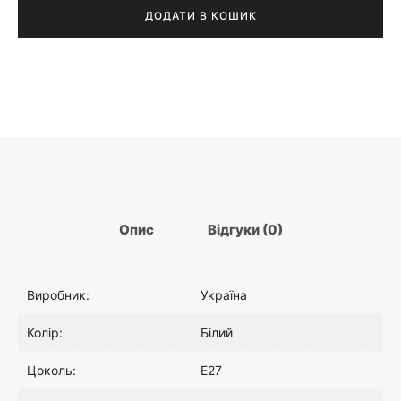
Alf
ДОДАТИ В КОШИК
а
1
білий
:
0
1
4
,
.
3
0
Опис
Відгуки (0)
8
0
Виробник:
Україна
0
₴
Колір:
Білий
.
.
Цоколь:
E27
0