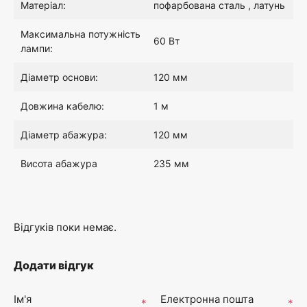
Матеріал:
пофарбована сталь , латунь
0
Максимальна потужність
60 Вт
лампи:
₴
Діаметр основи:
120 мм
.
Довжина кабелю:
1 м
Діаметр абажура:
120 мм
Висота абажура
235 мм
Відгуків поки немає.
Додати відгук
Ім'я
Електронна пошта
*
*