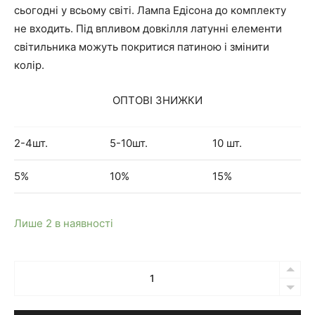
сьогодні у всьому світі. Лампа Едісона до комплекту
н
н
не входить. Під впливом довкілля латунні елементи
світильника можуть покритися патиною і змінити
а
а
колір.
л
ц
ОПТОВІ ЗНИЖКИ
ь
і
2-4шт.
5-10шт.
10 шт.
н
н
5%
10%
15%
а
а
Лише 2 в наявності
ц
:
Кількість
і
1
Підвісний
н
,
світильник