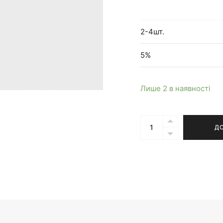
2-4шт.
5%
Лише 2 в наявності
Кількість
Д
Бра
Liam
mini
NEW
чорне