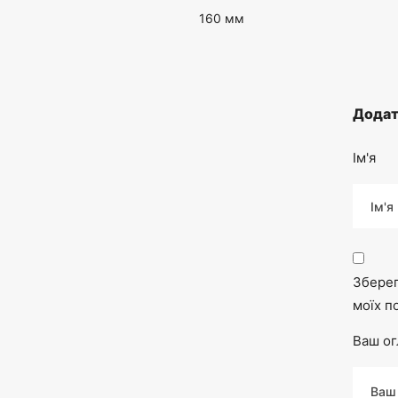
160 мм
Додат
Ім'я
Зберег
моїх п
Ваш ог