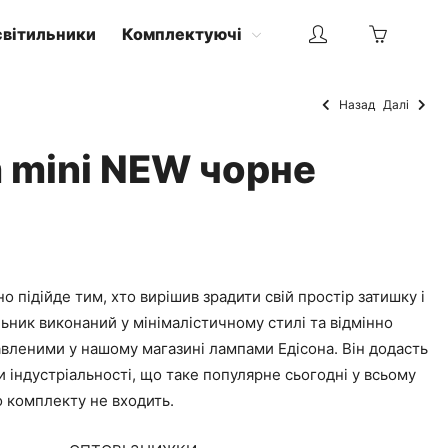
світильники
Комплектуючі
Назад
Далі
m mini NEW чорне
о підійде тим, хто вирішив зрадити свій простір затишку і
льник виконаний у мінімалістичному стилі та відмінно
авленими у нашому магазині лампами Едісона. Він додасть
и індустріальності, що таке популярне сьогодні у всьому
до комплекту не входить.