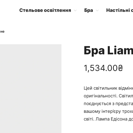
Стельове освітлення
Бра
Настільні 
рне
Бра Lia
1,534.00
₴
Цей світильник відмінн
оригінальності. Світи
поєднується з предст
вашому інтер’єру трох
світі. Лампа Едісона 