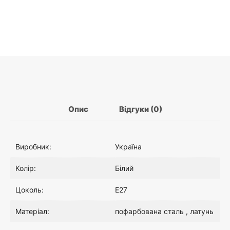
з
підключенням
до
розетки
Опис
Відгуки (0)
Виробник:
Україна
Колір:
Білий
Цоколь:
E27
Матеріал:
пофарбована сталь , латунь